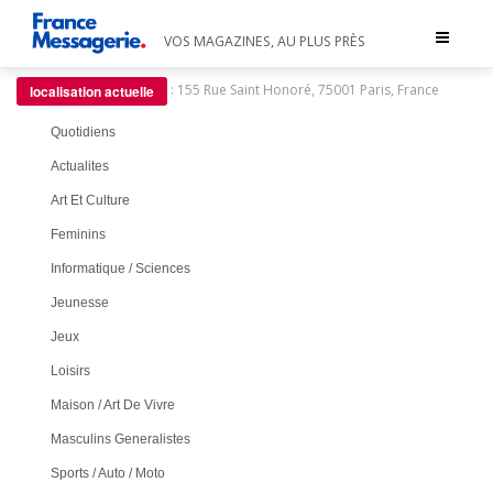
Toggle
VOS MAGAZINES, AU PLUS PRÈS
navigat
:
155 Rue Saint Honoré, 75001 Paris, France
localisation actuelle
Quotidiens
Actualites
Art Et Culture
Feminins
Informatique / Sciences
Jeunesse
Jeux
Loisirs
Maison / Art De Vivre
Masculins Generalistes
Sports / Auto / Moto