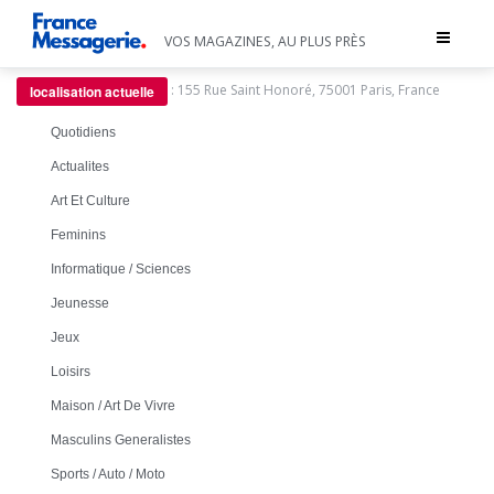
Toggle
VOS MAGAZINES, AU PLUS PRÈS
navigat
:
155 Rue Saint Honoré, 75001 Paris, France
localisation actuelle
Quotidiens
Actualites
Art Et Culture
Feminins
Informatique / Sciences
Jeunesse
Jeux
Loisirs
Maison / Art De Vivre
Masculins Generalistes
Sports / Auto / Moto