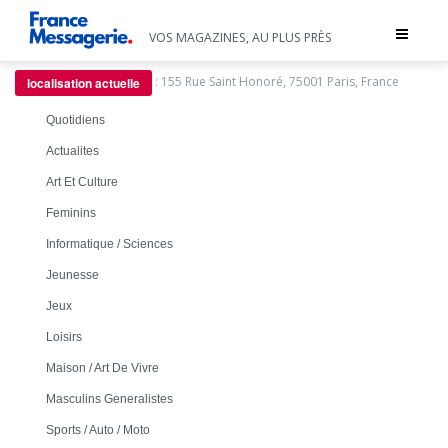
Toggle
VOS MAGAZINES, AU PLUS PRÈS
navigat
:
155 Rue Saint Honoré, 75001 Paris, France
localisation actuelle
Quotidiens
Actualites
Art Et Culture
Feminins
Informatique / Sciences
Jeunesse
Jeux
Loisirs
Maison / Art De Vivre
Masculins Generalistes
Sports / Auto / Moto