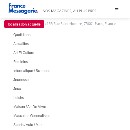
Toggle
VOS MAGAZINES, AU PLUS PRÈS
navigat
:
155 Rue Saint Honoré, 75001 Paris, France
localisation actuelle
Quotidiens
Actualites
Art Et Culture
Feminins
Informatique / Sciences
Jeunesse
Jeux
Loisirs
Maison / Art De Vivre
Masculins Generalistes
Sports / Auto / Moto