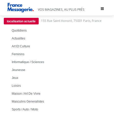
Toggle
VOS MAGAZINES, AU PLUS PRÈS
navigat
:
155 Rue Saint Honoré, 75001 Paris, France
localisation actuelle
Quotidiens
Actualites
Art Et Culture
Feminins
Informatique / Sciences
Jeunesse
Jeux
Loisirs
Maison / Art De Vivre
Masculins Generalistes
Sports / Auto / Moto