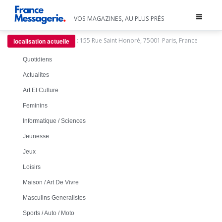
Toggle
VOS MAGAZINES, AU PLUS PRÈS
navigat
:
155 Rue Saint Honoré, 75001 Paris, France
localisation actuelle
Quotidiens
Actualites
Art Et Culture
Feminins
Informatique / Sciences
Jeunesse
Jeux
Loisirs
Maison / Art De Vivre
Masculins Generalistes
Sports / Auto / Moto