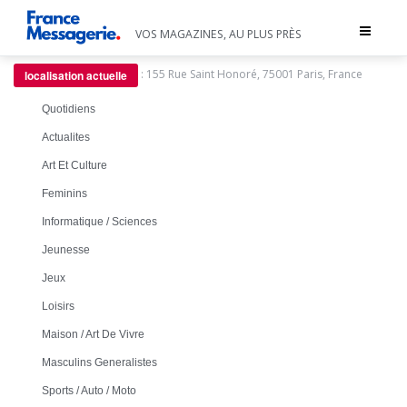
Toggle
VOS MAGAZINES, AU PLUS PRÈS
navigat
:
155 Rue Saint Honoré, 75001 Paris, France
localisation actuelle
Quotidiens
Actualites
Art Et Culture
Feminins
Informatique / Sciences
Jeunesse
Jeux
Loisirs
Maison / Art De Vivre
Masculins Generalistes
Sports / Auto / Moto