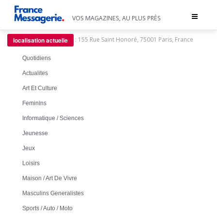
Toggle
VOS MAGAZINES, AU PLUS PRÈS
navigat
:
155 Rue Saint Honoré, 75001 Paris, France
localisation actuelle
Quotidiens
Actualites
Art Et Culture
Feminins
Informatique / Sciences
Jeunesse
Jeux
Loisirs
Maison / Art De Vivre
Masculins Generalistes
Sports / Auto / Moto