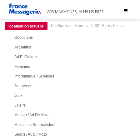
Toggle
VOS MAGAZINES, AU PLUS PRÈS
navigat
:
155 Rue Saint Honoré, 75001 Paris, France
localisation actuelle
Quotidiens
Actualites
Art Et Culture
Feminins
Informatique / Sciences
Jeunesse
Jeux
Loisirs
Maison / Art De Vivre
Masculins Generalistes
Sports / Auto / Moto