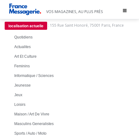
Toggle
VOS MAGAZINES, AU PLUS PRÈS
navigat
:
155 Rue Saint Honoré, 75001 Paris, France
localisation actuelle
Quotidiens
Actualites
Art Et Culture
Feminins
Informatique / Sciences
Jeunesse
Jeux
Loisirs
Maison / Art De Vivre
Masculins Generalistes
Sports / Auto / Moto