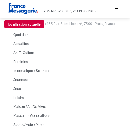
Toggle
VOS MAGAZINES, AU PLUS PRÈS
navigat
:
155 Rue Saint Honoré, 75001 Paris, France
localisation actuelle
Quotidiens
Actualites
Art Et Culture
Feminins
Informatique / Sciences
Jeunesse
Jeux
Loisirs
Maison / Art De Vivre
Masculins Generalistes
Sports / Auto / Moto