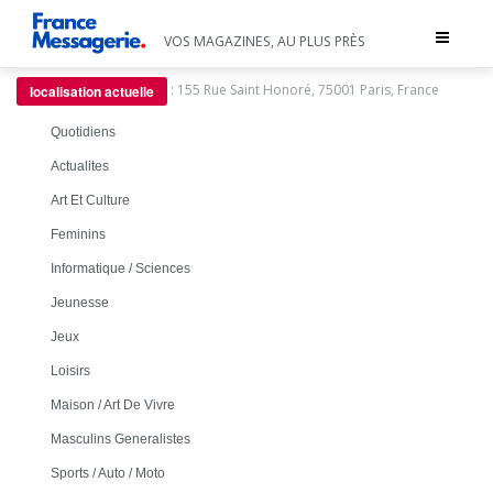
Toggle
VOS MAGAZINES, AU PLUS PRÈS
navigat
:
155 Rue Saint Honoré, 75001 Paris, France
localisation actuelle
Quotidiens
Actualites
Art Et Culture
Feminins
Informatique / Sciences
Jeunesse
Jeux
Loisirs
Maison / Art De Vivre
Masculins Generalistes
Sports / Auto / Moto