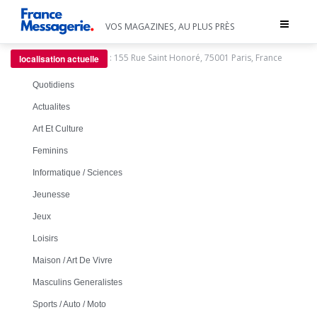
Toggle
VOS MAGAZINES, AU PLUS PRÈS
navigat
:
155 Rue Saint Honoré, 75001 Paris, France
localisation actuelle
Quotidiens
Actualites
Art Et Culture
Feminins
Informatique / Sciences
Jeunesse
Jeux
Loisirs
Maison / Art De Vivre
Masculins Generalistes
Sports / Auto / Moto