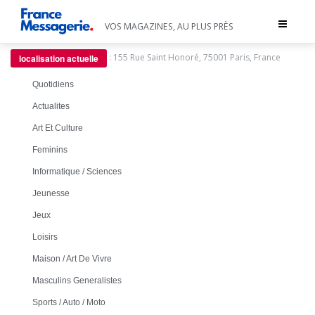
Toggle
VOS MAGAZINES, AU PLUS PRÈS
navigat
:
155 Rue Saint Honoré, 75001 Paris, France
localisation actuelle
Quotidiens
Actualites
Art Et Culture
Feminins
Informatique / Sciences
Jeunesse
Jeux
Loisirs
Maison / Art De Vivre
Masculins Generalistes
Sports / Auto / Moto