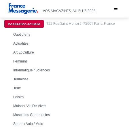
Toggle
VOS MAGAZINES, AU PLUS PRÈS
navigat
:
155 Rue Saint Honoré, 75001 Paris, France
localisation actuelle
Quotidiens
Actualites
Art Et Culture
Feminins
Informatique / Sciences
Jeunesse
Jeux
Loisirs
Maison / Art De Vivre
Masculins Generalistes
Sports / Auto / Moto