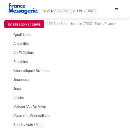
Toggle
VOS MAGAZINES, AU PLUS PRÈS
navigat
:
155 Rue Saint Honoré, 75001 Paris, France
localisation actuelle
Quotidiens
Actualites
Art Et Culture
Feminins
Informatique / Sciences
Jeunesse
Jeux
Loisirs
Maison / Art De Vivre
Masculins Generalistes
Sports / Auto / Moto