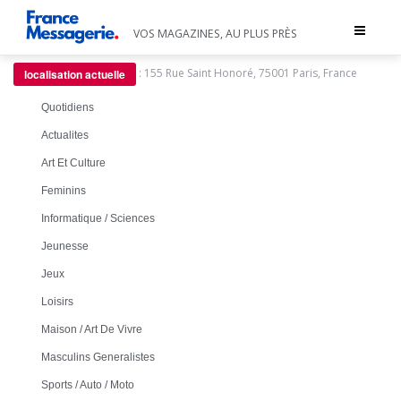
Toggle
VOS MAGAZINES, AU PLUS PRÈS
navigat
:
155 Rue Saint Honoré, 75001 Paris, France
localisation actuelle
Quotidiens
Actualites
Art Et Culture
Feminins
Informatique / Sciences
Jeunesse
Jeux
Loisirs
Maison / Art De Vivre
Masculins Generalistes
Sports / Auto / Moto