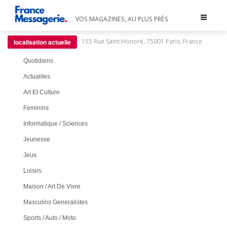
Toggle
VOS MAGAZINES, AU PLUS PRÈS
navigat
:
155 Rue Saint Honoré, 75001 Paris, France
localisation actuelle
Quotidiens
Actualites
Art Et Culture
Feminins
Informatique / Sciences
Jeunesse
Jeux
Loisirs
Maison / Art De Vivre
Masculins Generalistes
Sports / Auto / Moto