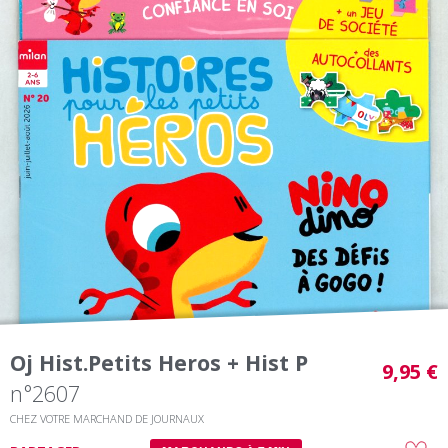
Oj Hist.petits Heros + Hist P
9,95 €
n°2607
CHEZ VOTRE MARCHAND DE JOURNAUX