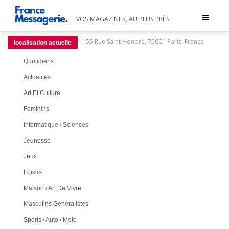
Toggle
VOS MAGAZINES, AU PLUS PRÈS
navigat
:
155 Rue Saint Honoré, 75001 Paris, France
localisation actuelle
Quotidiens
Actualites
Art Et Culture
Feminins
Informatique / Sciences
Jeunesse
Jeux
Loisirs
Maison / Art De Vivre
Masculins Generalistes
Sports / Auto / Moto