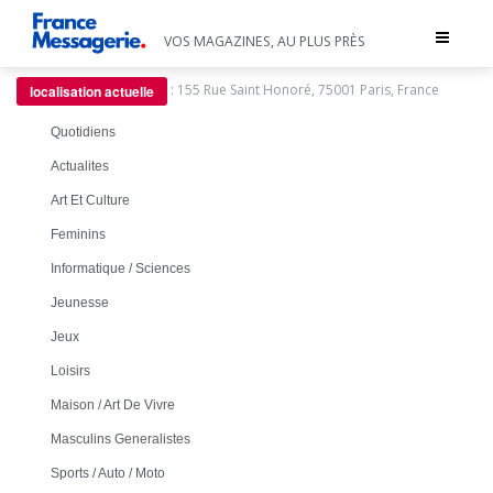
Toggle
VOS MAGAZINES, AU PLUS PRÈS
navigat
:
155 Rue Saint Honoré, 75001 Paris, France
localisation actuelle
Quotidiens
Actualites
Art Et Culture
Feminins
Informatique / Sciences
Jeunesse
Jeux
Loisirs
Maison / Art De Vivre
Masculins Generalistes
Sports / Auto / Moto