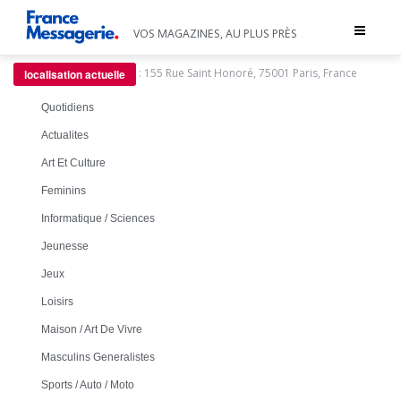
Toggle
VOS MAGAZINES, AU PLUS PRÈS
navigat
:
155 Rue Saint Honoré, 75001 Paris, France
localisation actuelle
Quotidiens
Actualites
Art Et Culture
Feminins
Informatique / Sciences
Jeunesse
Jeux
Loisirs
Maison / Art De Vivre
Masculins Generalistes
Sports / Auto / Moto