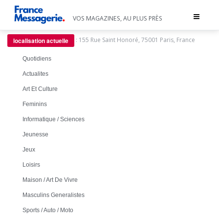
Toggle
VOS MAGAZINES, AU PLUS PRÈS
navigat
:
155 Rue Saint Honoré, 75001 Paris, France
localisation actuelle
Quotidiens
Actualites
Art Et Culture
Feminins
Informatique / Sciences
Jeunesse
Jeux
Loisirs
Maison / Art De Vivre
Masculins Generalistes
Sports / Auto / Moto