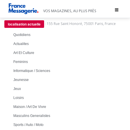
Toggle
VOS MAGAZINES, AU PLUS PRÈS
navigat
:
155 Rue Saint Honoré, 75001 Paris, France
localisation actuelle
Quotidiens
Actualites
Art Et Culture
Feminins
Informatique / Sciences
Jeunesse
Jeux
Loisirs
Maison / Art De Vivre
Masculins Generalistes
Sports / Auto / Moto