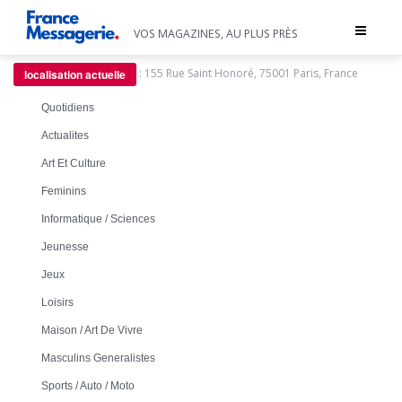
Toggle
VOS MAGAZINES, AU PLUS PRÈS
navigat
:
155 Rue Saint Honoré, 75001 Paris, France
localisation actuelle
Quotidiens
Actualites
Art Et Culture
Feminins
Informatique / Sciences
Jeunesse
Jeux
Loisirs
Maison / Art De Vivre
Masculins Generalistes
Sports / Auto / Moto