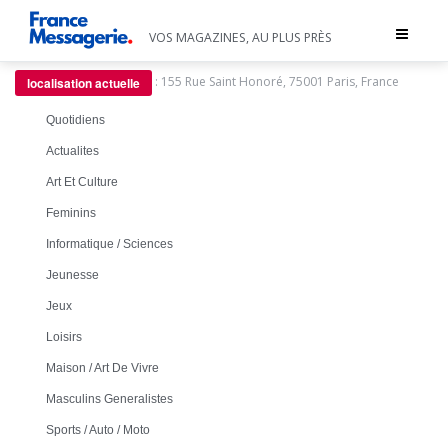
Toggle
VOS MAGAZINES, AU PLUS PRÈS
navigat
:
155 Rue Saint Honoré, 75001 Paris, France
localisation actuelle
Quotidiens
Actualites
Art Et Culture
Feminins
Informatique / Sciences
Jeunesse
Jeux
Loisirs
Maison / Art De Vivre
Masculins Generalistes
Sports / Auto / Moto