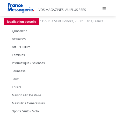
Toggle
VOS MAGAZINES, AU PLUS PRÈS
navigat
:
155 Rue Saint Honoré, 75001 Paris, France
localisation actuelle
Quotidiens
Actualites
Art Et Culture
Feminins
Informatique / Sciences
Jeunesse
Jeux
Loisirs
Maison / Art De Vivre
Masculins Generalistes
Sports / Auto / Moto