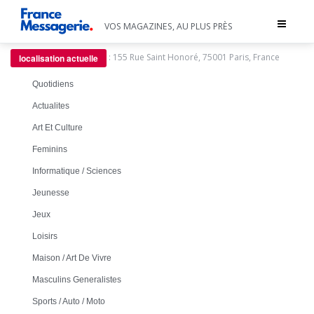
Toggle
VOS MAGAZINES, AU PLUS PRÈS
navigat
:
155 Rue Saint Honoré, 75001 Paris, France
localisation actuelle
Quotidiens
Actualites
Art Et Culture
Feminins
Informatique / Sciences
Jeunesse
Jeux
Loisirs
Maison / Art De Vivre
Masculins Generalistes
Sports / Auto / Moto