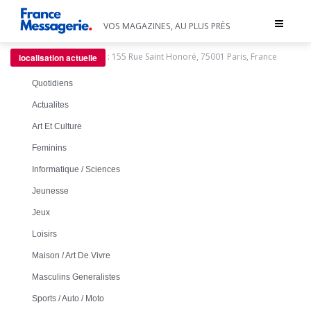
Toggle
VOS MAGAZINES, AU PLUS PRÈS
navigat
:
155 Rue Saint Honoré, 75001 Paris, France
localisation actuelle
Quotidiens
Actualites
Art Et Culture
Feminins
Informatique / Sciences
Jeunesse
Jeux
Loisirs
Maison / Art De Vivre
Masculins Generalistes
Sports / Auto / Moto