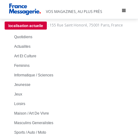
Toggle
VOS MAGAZINES, AU PLUS PRÈS
navigat
:
155 Rue Saint Honoré, 75001 Paris, France
localisation actuelle
Quotidiens
Actualites
Art Et Culture
Feminins
Informatique / Sciences
Jeunesse
Jeux
Loisirs
Maison / Art De Vivre
Masculins Generalistes
Sports / Auto / Moto