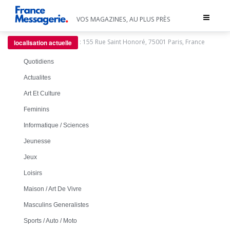
Toggle
VOS MAGAZINES, AU PLUS PRÈS
navigat
:
155 Rue Saint Honoré, 75001 Paris, France
localisation actuelle
Quotidiens
Actualites
Art Et Culture
Feminins
Informatique / Sciences
Jeunesse
Jeux
Loisirs
Maison / Art De Vivre
Masculins Generalistes
Sports / Auto / Moto