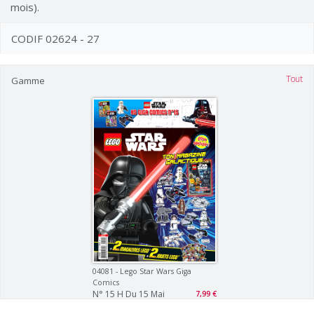
mois).
CODIF 02624 - 27
Tout
Gamme
04081 - Lego Star Wars Giga
Comics
N° 15 H Du 15 Mai
7,99 €