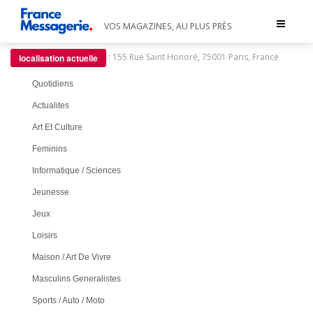
Toggle
VOS MAGAZINES, AU PLUS PRÈS
navigat
:
155 Rue Saint Honoré, 75001 Paris, France
localisation actuelle
Quotidiens
Actualites
Art Et Culture
Feminins
Informatique / Sciences
Jeunesse
Jeux
Loisirs
Maison / Art De Vivre
Masculins Generalistes
Sports / Auto / Moto