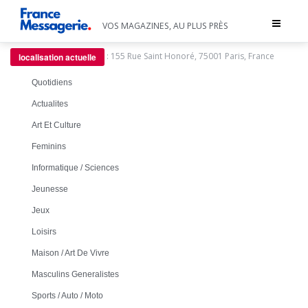
Toggle
VOS MAGAZINES, AU PLUS PRÈS
navigat
:
155 Rue Saint Honoré, 75001 Paris, France
localisation actuelle
Quotidiens
Actualites
Art Et Culture
Feminins
Informatique / Sciences
Jeunesse
Jeux
Loisirs
Maison / Art De Vivre
Masculins Generalistes
Sports / Auto / Moto