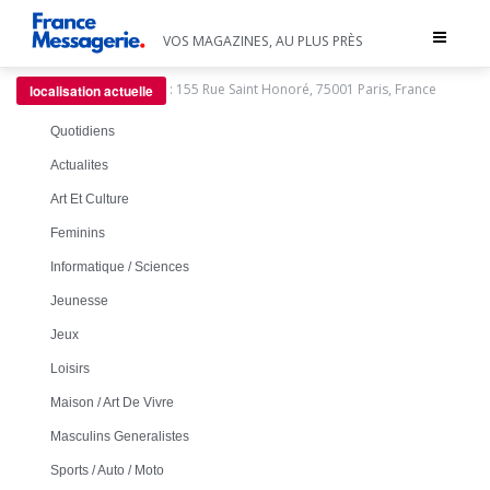
Toggle
VOS MAGAZINES, AU PLUS PRÈS
navigat
:
155 Rue Saint Honoré, 75001 Paris, France
localisation actuelle
Quotidiens
Actualites
Art Et Culture
Feminins
Informatique / Sciences
Jeunesse
Jeux
Loisirs
Maison / Art De Vivre
Masculins Generalistes
Sports / Auto / Moto