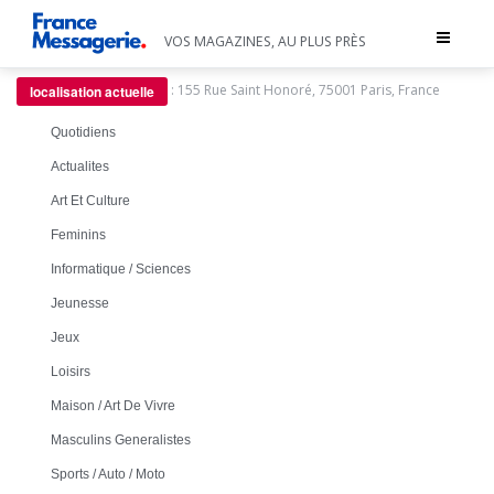
Toggle
VOS MAGAZINES, AU PLUS PRÈS
navigat
:
155 Rue Saint Honoré, 75001 Paris, France
localisation actuelle
Quotidiens
Actualites
Art Et Culture
Feminins
Informatique / Sciences
Jeunesse
Jeux
Loisirs
Maison / Art De Vivre
Masculins Generalistes
Sports / Auto / Moto