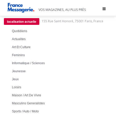
Toggle
VOS MAGAZINES, AU PLUS PRÈS
navigat
:
155 Rue Saint Honoré, 75001 Paris, France
localisation actuelle
Quotidiens
Actualites
Art Et Culture
Feminins
Informatique / Sciences
Jeunesse
Jeux
Loisirs
Maison / Art De Vivre
Masculins Generalistes
Sports / Auto / Moto