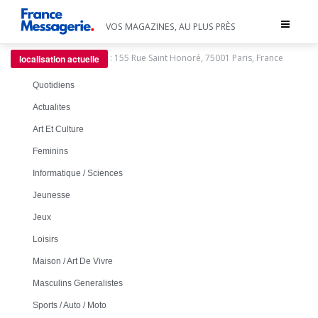
Toggle
VOS MAGAZINES, AU PLUS PRÈS
navigat
:
155 Rue Saint Honoré, 75001 Paris, France
localisation actuelle
Quotidiens
Actualites
Art Et Culture
Feminins
Informatique / Sciences
Jeunesse
Jeux
Loisirs
Maison / Art De Vivre
Masculins Generalistes
Sports / Auto / Moto