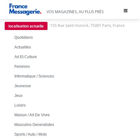
Toggle
VOS MAGAZINES, AU PLUS PRÈS
navigat
:
155 Rue Saint Honoré, 75001 Paris, France
localisation actuelle
Quotidiens
Actualites
Art Et Culture
Feminins
Informatique / Sciences
Jeunesse
Jeux
Loisirs
Maison / Art De Vivre
Masculins Generalistes
Sports / Auto / Moto