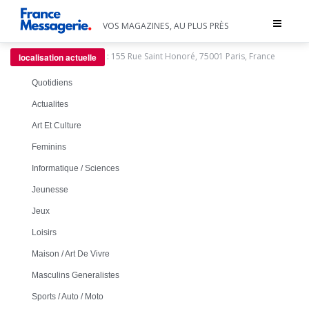
Toggle
VOS MAGAZINES, AU PLUS PRÈS
navigat
:
155 Rue Saint Honoré, 75001 Paris, France
localisation actuelle
Quotidiens
Actualites
Art Et Culture
Feminins
Informatique / Sciences
Jeunesse
Jeux
Loisirs
Maison / Art De Vivre
Masculins Generalistes
Sports / Auto / Moto