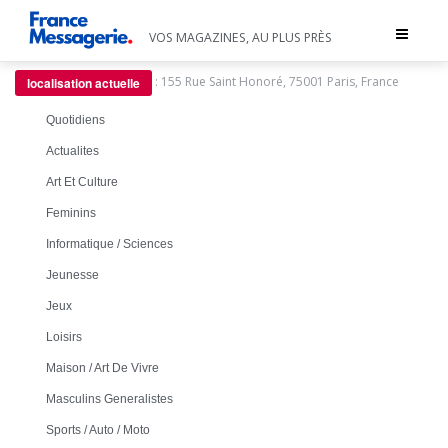
Toggle
VOS MAGAZINES, AU PLUS PRÈS
navigat
:
155 Rue Saint Honoré, 75001 Paris, France
localisation actuelle
Quotidiens
Actualites
Art Et Culture
Feminins
Informatique / Sciences
Jeunesse
Jeux
Loisirs
Maison / Art De Vivre
Masculins Generalistes
Sports / Auto / Moto