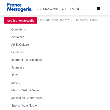
Toggle
VOS MAGAZINES, AU PLUS PRÈS
navigat
:
155 Rue Saint Honoré, 75001 Paris, France
localisation actuelle
Quotidiens
Actualites
Art Et Culture
Feminins
Informatique / Sciences
Jeunesse
Jeux
Loisirs
Maison / Art De Vivre
Masculins Generalistes
Sports / Auto / Moto