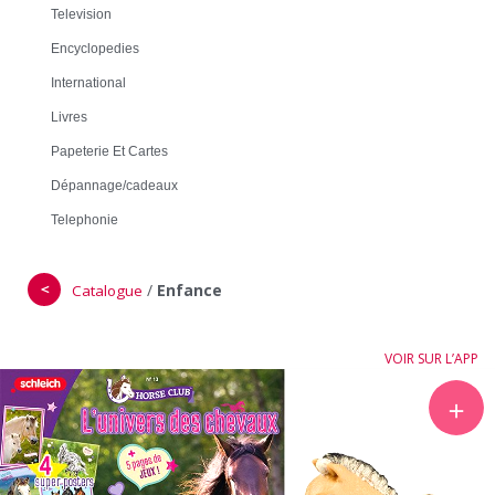
Television
Encyclopedies
International
Livres
Papeterie Et Cartes
Dépannage/cadeaux
Telephonie
＜
/
Enfance
Catalogue
VOIR SUR L’APP
＋