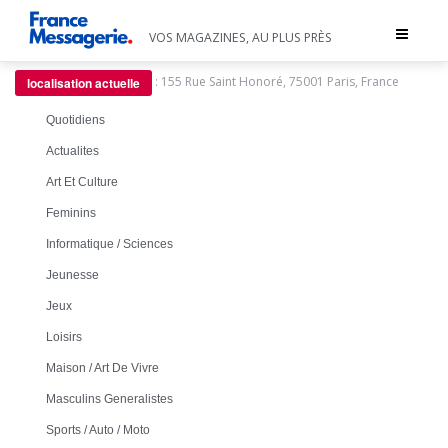
Toggle
VOS MAGAZINES, AU PLUS PRÈS
navigat
:
155 Rue Saint Honoré, 75001 Paris, France
localisation actuelle
Quotidiens
Actualites
Art Et Culture
Feminins
Informatique / Sciences
Jeunesse
Jeux
Loisirs
Maison / Art De Vivre
Masculins Generalistes
Sports / Auto / Moto