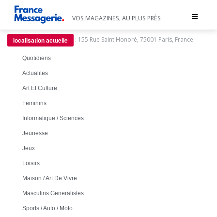
Toggle
VOS MAGAZINES, AU PLUS PRÈS
navigat
:
155 Rue Saint Honoré, 75001 Paris, France
localisation actuelle
Quotidiens
Actualites
Art Et Culture
Feminins
Informatique / Sciences
Jeunesse
Jeux
Loisirs
Maison / Art De Vivre
Masculins Generalistes
Sports / Auto / Moto