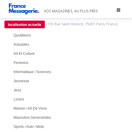
Toggle
VOS MAGAZINES, AU PLUS PRÈS
navigat
:
155 Rue Saint Honoré, 75001 Paris, France
localisation actuelle
Quotidiens
Actualites
Art Et Culture
Feminins
Informatique / Sciences
Jeunesse
Jeux
Loisirs
Maison / Art De Vivre
Masculins Generalistes
Sports / Auto / Moto