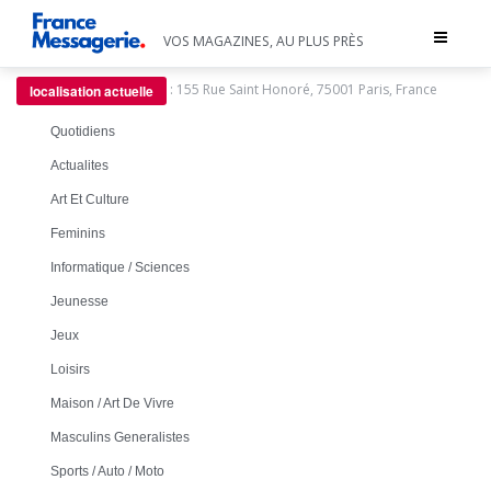
Toggle
VOS MAGAZINES, AU PLUS PRÈS
navigat
:
155 Rue Saint Honoré, 75001 Paris, France
localisation actuelle
Quotidiens
Actualites
Art Et Culture
Feminins
Informatique / Sciences
Jeunesse
Jeux
Loisirs
Maison / Art De Vivre
Masculins Generalistes
Sports / Auto / Moto