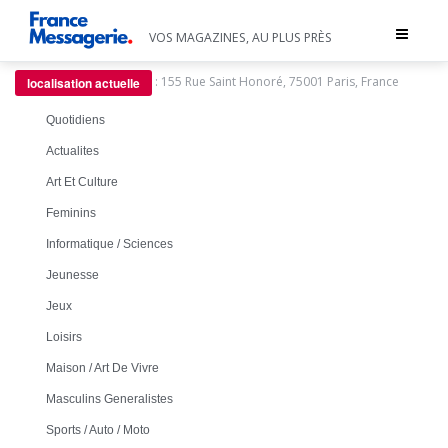
Toggle
VOS MAGAZINES, AU PLUS PRÈS
navigat
:
155 Rue Saint Honoré, 75001 Paris, France
localisation actuelle
Quotidiens
Actualites
Art Et Culture
Feminins
Informatique / Sciences
Jeunesse
Jeux
Loisirs
Maison / Art De Vivre
Masculins Generalistes
Sports / Auto / Moto