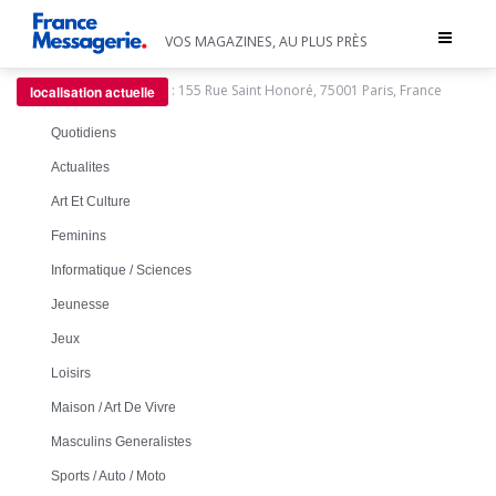
Toggle
VOS MAGAZINES, AU PLUS PRÈS
navigat
:
155 Rue Saint Honoré, 75001 Paris, France
localisation actuelle
Quotidiens
Actualites
Art Et Culture
Feminins
Informatique / Sciences
Jeunesse
Jeux
Loisirs
Maison / Art De Vivre
Masculins Generalistes
Sports / Auto / Moto