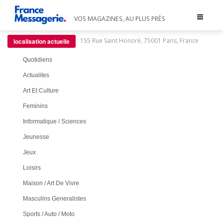
Toggle
VOS MAGAZINES, AU PLUS PRÈS
navigat
:
155 Rue Saint Honoré, 75001 Paris, France
localisation actuelle
Quotidiens
Actualites
Art Et Culture
Feminins
Informatique / Sciences
Jeunesse
Jeux
Loisirs
Maison / Art De Vivre
Masculins Generalistes
Sports / Auto / Moto