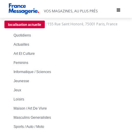
Toggle
VOS MAGAZINES, AU PLUS PRÈS
navigat
:
155 Rue Saint Honoré, 75001 Paris, France
localisation actuelle
Quotidiens
Actualites
Art Et Culture
Feminins
Informatique / Sciences
Jeunesse
Jeux
Loisirs
Maison / Art De Vivre
Masculins Generalistes
Sports / Auto / Moto