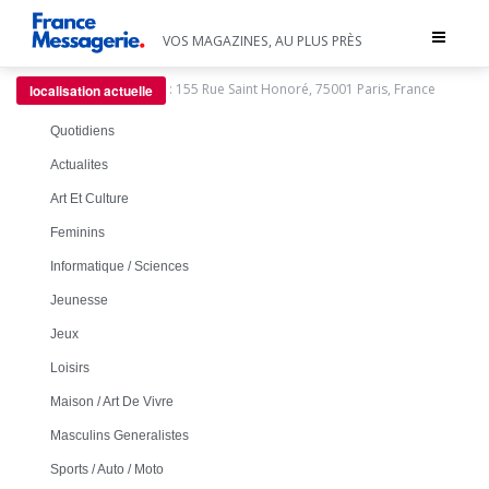
Toggle
VOS MAGAZINES, AU PLUS PRÈS
navigat
:
155 Rue Saint Honoré, 75001 Paris, France
localisation actuelle
Quotidiens
Actualites
Art Et Culture
Feminins
Informatique / Sciences
Jeunesse
Jeux
Loisirs
Maison / Art De Vivre
Masculins Generalistes
Sports / Auto / Moto