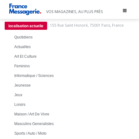
Toggle
VOS MAGAZINES, AU PLUS PRÈS
navigat
:
155 Rue Saint Honoré, 75001 Paris, France
localisation actuelle
Quotidiens
Actualites
Art Et Culture
Feminins
Informatique / Sciences
Jeunesse
Jeux
Loisirs
Maison / Art De Vivre
Masculins Generalistes
Sports / Auto / Moto